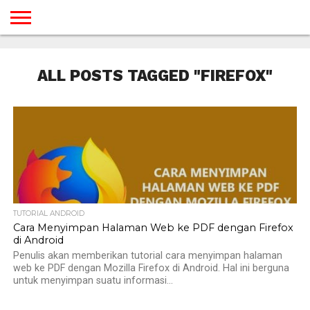
BERANDA
TUTORIAL
TUTORIAL
TUTORIAL
TUTORIAL
TUTORIAL
TUTORIAL
TUTORIAL
TUTORIAL
TUTORIAL
TUTORIAL
TUTORIAL
TUTORIAL
TUTORIAL
TUTORIAL
TUTORIAL
GAMES
DESAIN
ANDROID
IOS
YOUTUBE
INTERNET
WINDOWS
LINUX
MACINTOSH
MESSENGER
BLOGSPOT
WORDPRESS
PEMROGRAMAN
SEO
WEB
ALL POSTS TAGGED "FIREFOX"
SERVER
TUTORIAL ANDROID
Cara Menyimpan Halaman Web ke PDF dengan Firefox
di Android
Penulis akan memberikan tutorial cara menyimpan halaman
web ke PDF dengan Mozilla Firefox di Android. Hal ini berguna
untuk menyimpan suatu informasi...