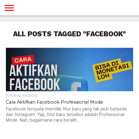
BERANDA
TUTORIAL
TUTORIAL
TUTORIAL
TUTORIAL
TUTORIAL
TUTORIAL
TUTORIAL
TUTORIAL
TUTORIAL
TUTORIAL
TUTORIAL
TUTORIAL
TUTORIAL
TUTORIAL
TUTORIAL
GAMES
DESAIN
ANDROID
IOS
YOUTUBE
INTERNET
WINDOWS
LINUX
MACINTOSH
MESSENGER
BLOGSPOT
WORDPRESS
PEMROGRAMAN
SEO
WEB
ALL POSTS TAGGED "FACEBOOK"
SERVER
TUTORIAL ANDROID
Cara Aktifkan Facebook Professional Mode
Facebook ternyata memiliki fitur baru yang tak jauh berbeda
dari Instagram. Yap, fitur baru tersebut adalah Professional
Mode. Nah, bagaimana cara beralih...