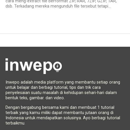
cara meng-extract file berformat ZIP, RAR, 7ZIP, GZIP, TAR,
dsb. Terkadang mereka mengunduh file tersebut tetapi...
Inwepo adalah media platform yang membantu setiap orang
untuk belajar dan berbagi tutorial, tips dan trik cara
penyelesaian suatu masalah di kehidupan sehari-hari dalam
bentuk teks, gambar. dan video.
Dengan bergabung bersama kami dan membuat 1 tutorial
terbaik yang kamu miliki dapat membantu jutaan orang di
Indonesia untuk mendapatkan solusinya. Ayo berbagi tutorial
terbaikmu.