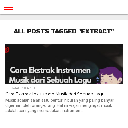
BERANDA
TUTORIAL
TUTORIAL
TUTORIAL
TUTORIAL
TUTORIAL
TUTORIAL
TUTORIAL
TUTORIAL
TUTORIAL
TUTORIAL
TUTORIAL
TUTORIAL
TUTORIAL
TUTORIAL
TUTORIAL
GAMES
DESAIN
ANDROID
IOS
YOUTUBE
INTERNET
WINDOWS
LINUX
MACINTOSH
MESSENGER
BLOGSPOT
WORDPRESS
PEMROGRAMAN
SEO
WEB
ALL POSTS TAGGED "EXTRACT"
SERVER
TUTORIAL INTERNET
Cara Esktrak Instrumen Musik dari Sebuah Lagu
Musik adalah salah satu bentuk hiburan yang paling banyak
digemari oleh orang-orang. Hal ini wajar mengingat musik
adalah seni yang memadukan instrumen...