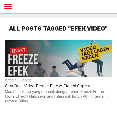
BERANDA
TUTORIAL
TUTORIAL
TUTORIAL
TUTORIAL
TUTORIAL
TUTORIAL
TUTORIAL
TUTORIAL
TUTORIAL
TUTORIAL
TUTORIAL
TUTORIAL
TUTORIAL
TUTORIAL
TUTORIAL
GAMES
DESAIN
ANDROID
IOS
YOUTUBE
INTERNET
WINDOWS
LINUX
MACINTOSH
MESSENGER
BLOGSPOT
WORDPRESS
PEMROGRAMAN
SEO
WEB
ALL POSTS TAGGED "EFEK VIDEO"
SERVER
TUTORIAL ANDROID
Cara Buat Video Freeze Frame Efek di Capcut
Mau buat video yang menarik dengan tehnik Freeze Frame
Clone Effect? Nah, sekarang kalian gak butuh PC nih teman –
teman! Kalian...