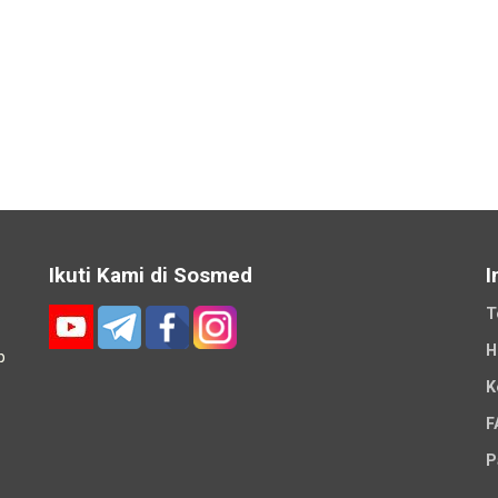
Ikuti Kami di Sosmed
I
T
H
p
K
-
F
P