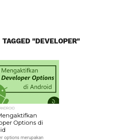
 TAGGED "DEVELOPER"
 ANDROID
Mengaktifkan
oper Options di
id
er options merupakan