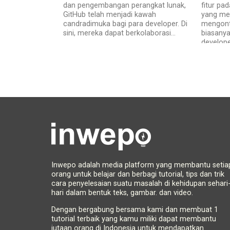
dan pengembangan perangkat lunak,
fitur pa
GitHub telah menjadi kawah
yang me
candradimuka bagi para developer. Di
mengontr
sini, mereka dapat berkolaborasi...
biasanya
develope
Inwepo adalah media platform yang membantu setia
orang untuk belajar dan berbagi tutorial, tips dan trik
cara penyelesaian suatu masalah di kehidupan sehari
hari dalam bentuk teks, gambar. dan video.
Dengan bergabung bersama kami dan membuat 1
tutorial terbaik yang kamu miliki dapat membantu
jutaan orang di Indonesia untuk mendapatkan