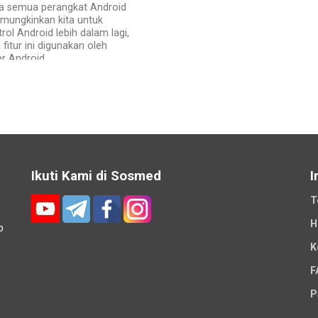
da semua perangkat Android
mungkinkan kita untuk
ol Android lebih dalam lagi,
 fitur ini digunakan oleh
r Android...
Ikuti Kami di Sosmed
I
T
H
p
K
-
F
P