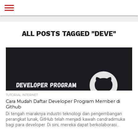
BERANDA
TUTORIAL
TUTORIAL
TUTORIAL
TUTORIAL
TUTORIAL
TUTORIAL
TUTORIAL
TUTORIAL
TUTORIAL
TUTORIAL
TUTORIAL
TUTORIAL
TUTORIAL
TUTORIAL
TUTORIAL
GAMES
DESAIN
ANDROID
IOS
YOUTUBE
INTERNET
WINDOWS
LINUX
MACINTOSH
MESSENGER
BLOGSPOT
WORDPRESS
PEMROGRAMAN
SEO
WEB
ALL POSTS TAGGED "DEVE"
SERVER
TUTORIAL INTERNET
Cara Mudah Daftar Developer Program Member di
Github
Di tengah maraknya industri teknologi dan pengembangan
perangkat lunak, GitHub telah menjadi kawah candradimuka
bagi para developer. Di sini, mereka dapat berkolaborasi...