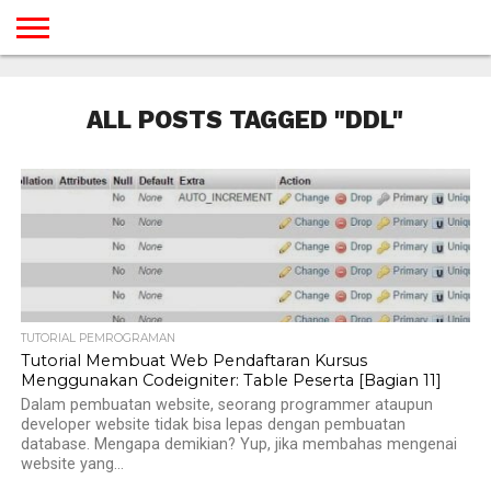
BERANDA
TUTORIAL
TUTORIAL
TUTORIAL
TUTORIAL
TUTORIAL
TUTORIAL
TUTORIAL
TUTORIAL
TUTORIAL
TUTORIAL
TUTORIAL
TUTORIAL
TUTORIAL
TUTORIAL
TUTORIAL
GAMES
DESAIN
ANDROID
IOS
YOUTUBE
INTERNET
WINDOWS
LINUX
MACINTOSH
MESSENGER
BLOGSPOT
WORDPRESS
PEMROGRAMAN
SEO
WEB
ALL POSTS TAGGED "DDL"
SERVER
TUTORIAL PEMROGRAMAN
Tutorial Membuat Web Pendaftaran Kursus
Menggunakan Codeigniter: Table Peserta [Bagian 11]
Dalam pembuatan website, seorang programmer ataupun
developer website tidak bisa lepas dengan pembuatan
database. Mengapa demikian? Yup, jika membahas mengenai
website yang...