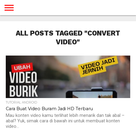
BERANDA
TUTORIAL
TUTORIAL
TUTORIAL
TUTORIAL
TUTORIAL
TUTORIAL
TUTORIAL
TUTORIAL
TUTORIAL
TUTORIAL
TUTORIAL
TUTORIAL
TUTORIAL
TUTORIAL
TUTORIAL
GAMES
DESAIN
ANDROID
IOS
YOUTUBE
INTERNET
WINDOWS
LINUX
MACINTOSH
MESSENGER
BLOGSPOT
WORDPRESS
PEMROGRAMAN
SEO
WEB
ALL POSTS TAGGED "CONVERT
SERVER
VIDEO"
TUTORIAL ANDROID
Cara Buat Video Buram Jadi HD Terbaru
Mau konten video kamu terlihat lebih menarik dan tak abal –
abal? Yuk, simak cara di bawah ini untuk membuat konten
video...