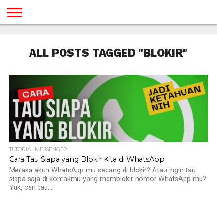
BERANDA
TUTORIAL
TUTORIAL
TUTORIAL
TUTORIAL
TUTORIAL
TUTORIAL
TUTORIAL
TUTORIAL
TUTORIAL
TUTORIAL
TUTORIAL
TUTORIAL
TUTORIAL
TUTORIAL
TUTORIAL
GAMES
DESAIN
ANDROID
IOS
YOUTUBE
INTERNET
WINDOWS
LINUX
MACINTOSH
MESSENGER
BLOGSPOT
WORDPRESS
PEMROGRAMAN
SEO
WEB
ALL POSTS TAGGED "BLOKIR"
SERVER
TUTORIAL MESSENGER
Cara Tau Siapa yang Blokir Kita di WhatsApp
Merasa akun WhatsApp mu sedang di blokir? Atau ingin tau
siapa saja di kontakmu yang memblokir nomor WhatsApp mu?
Yuk, cari tau...