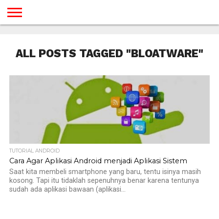
BERANDA
TUTORIAL
TUTORIAL
TUTORIAL
TUTORIAL
TUTORIAL
TUTORIAL
TUTORIAL
TUTORIAL
TUTORIAL
TUTORIAL
TUTORIAL
TUTORIAL
TUTORIAL
TUTORIAL
TUTORIAL
GAMES
DESAIN
ANDROID
IOS
YOUTUBE
INTERNET
WINDOWS
LINUX
MACINTOSH
MESSENGER
BLOGSPOT
WORDPRESS
PEMROGRAMAN
SEO
WEB
ALL POSTS TAGGED "BLOATWARE"
SERVER
TUTORIAL ANDROID
Cara Agar Aplikasi Android menjadi Aplikasi Sistem
Saat kita membeli smartphone yang baru, tentu isinya masih
kosong. Tapi itu tidaklah sepenuhnya benar karena tentunya
sudah ada aplikasi bawaan (aplikasi...