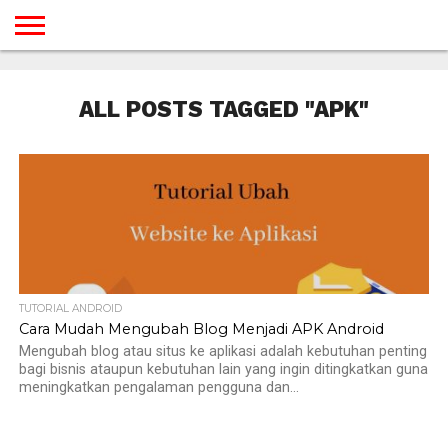
BERANDA
TUTORIAL
TUTORIAL
TUTORIAL
TUTORIAL
TUTORIAL
TUTORIAL
TUTORIAL
TUTORIAL
TUTORIAL
TUTORIAL
TUTORIAL
TUTORIAL
TUTORIAL
TUTORIAL
TUTORIAL
GAMES
DESAIN
ANDROID
IOS
YOUTUBE
INTERNET
WINDOWS
LINUX
MACINTOSH
MESSENGER
BLOGSPOT
WORDPRESS
PEMROGRAMAN
SEO
WEB
ALL POSTS TAGGED "APK"
SERVER
TUTORIAL ANDROID
Cara Mudah Mengubah Blog Menjadi APK Android
Mengubah blog atau situs ke aplikasi adalah kebutuhan penting
bagi bisnis ataupun kebutuhan lain yang ingin ditingkatkan guna
meningkatkan pengalaman pengguna dan...