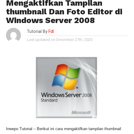
Mengaktifkan Tampilan
thumbnail Dan Foto Editor di
Windows Server 2008
Tutorial By
Fdl
Last updated on Desember 27th, 2020
Inw
epo Tutorial
– B
erikut ini
cara
mengaktifkan tampilan thumbnail