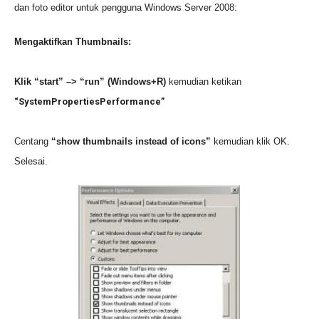
dan fo
to editor u
ntuk
pengguna
Windows Server 2008
:
M
engaktifkan
Thumbnails:
Klik “start” –> “run” (
Windows+R)
kemudian ketikan
“SystemPropertiesPerformance”
Centang
“show thumbnails instead of icons”
kem
udian klik
OK.
Selesai.