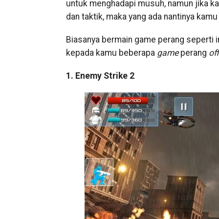
untuk menghadapi musuh, namun jika k
dan taktik, maka yang ada nantinya kamu
Biasanya bermain game perang seperti in
kepada kamu beberapa
game
perang
off
1. Enemy Strike 2