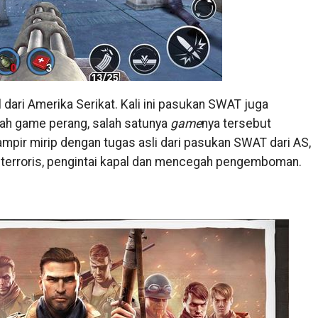
ari Amerika Serikat. Kali ini pasukan SWAT juga
ah game perang, salah satunya
game
nya tersebut
mpir mirip dengan tugas asli dari pasukan SWAT dari AS,
terroris, pengintai kapal dan mencegah pengemboman.