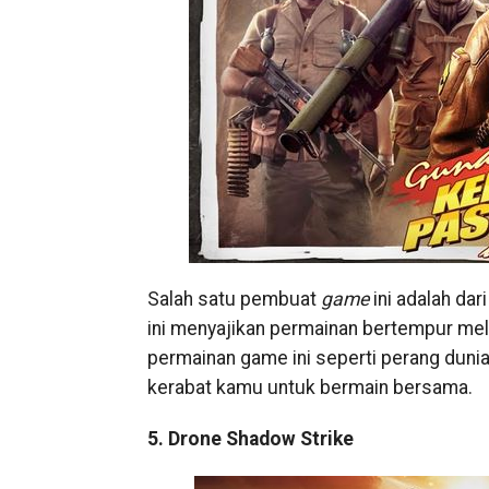
Salah satu pembuat
game
ini adalah da
ini menyajikan permainan bertempur mela
permainan game ini seperti perang dunia
kerabat kamu untuk bermain bersama.
5. Drone Shadow Strike