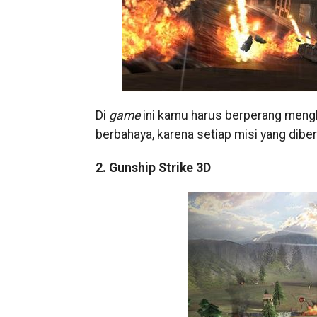
Di
game
ini kamu harus berperang mengh
berbahaya, karena setiap misi yang dib
2. Gunship Strike 3D