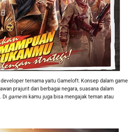
ri developer ternama yaitu Gameloft. Konsep dalam game
wan prajurit dari berbagai negara, suasana dalam
. Di
game
ini kamu juga bisa mengajak teman atau