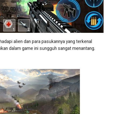
adapi alien dan para pasukannya yang terkenal
erikan dalam game ini sungguh sangat menantang.