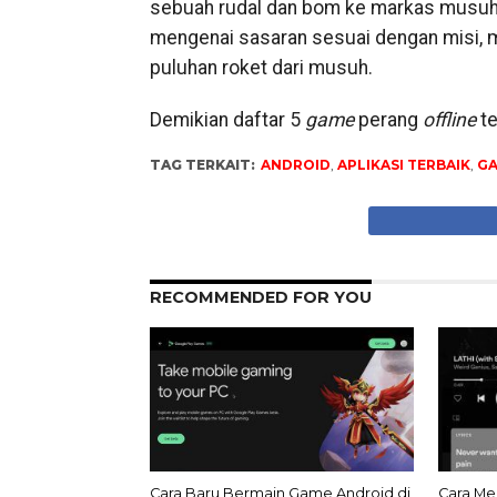
sebuah rudal dan bom ke markas musuh.
mengenai sasaran sesuai dengan misi, 
puluhan roket dari musuh.
Demikian daftar 5
game
perang
offline
te
TAG TERKAIT:
ANDROID
,
APLIKASI TERBAIK
,
G
RECOMMENDED FOR YOU
Cara Baru Bermain Game Android di
Cara Me