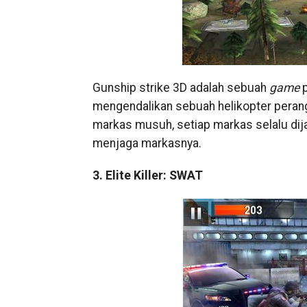
Gunship strike 3D adalah sebuah
game
p
mengendalikan sebuah helikopter peran
markas musuh, setiap markas selalu dija
menjaga markasnya.
3. Elite Killer: SWAT