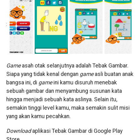
Game
asah otak selanjutnya adalah Tebak Gambar.
Siapa yang tidak kenal dengan
game
asli buatan anak
bangsa ini, di
game
ini kamu disuruh menebak
sebuah gambar dan menyambung susunan kata
hingga menjadi sebuah kata aslinya. Selain itu,
semakin tinggi level kamu, maka semakin sulit misi
yang akan kamu pecahkan.
Download
aplikasi Tebak Gambar di Google Play
Store.