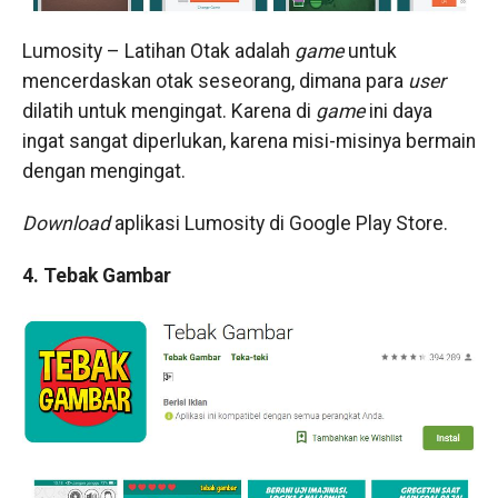
Lumosity – Latihan Otak adalah
game
untuk
mencerdaskan otak seseorang, dimana para
user
dilatih untuk mengingat. Karena di
game
ini daya
ingat sangat diperlukan, karena misi-misinya bermain
dengan mengingat.
Download
aplikasi Lumosity di Google Play Store.
4. Tebak Gambar