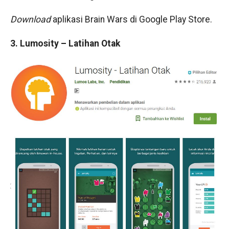
Download
aplikasi Brain Wars di Google Play Store.
3. Lumosity – Latihan Otak