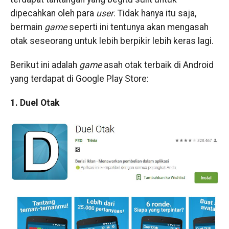
dipecahkan oleh para
user
. Tidak hanya itu saja,
bermain
game
seperti ini tentunya akan mengasah
otak seseorang untuk lebih berpikir lebih keras lagi.
Berikut ini adalah
game
asah otak terbaik di Android
yang terdapat di Google Play Store:
1. Duel Otak