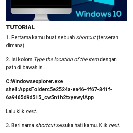
TUTORIAL
1. Pertama kamu buat sebuah
shortcut
(terserah
dimana).
2. Isi kolom
Type the location of the item
dengan
path di bawah ini.
C:Windowsexplorer.exe
shell:AppsFolderc5e2524a-ea46-4f67-841f-
6a9465d9d515_cw5n1h2txyewy!App
Lalu klik
next.
3. Beri nama
shortcut
sesuka hati kamu. Klik
next
.