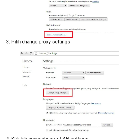
3. Pilih change proxy settings
4. Klik tab connections > LAN settings