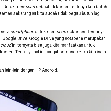
u yang biasa kita sebut
scanning
dokumen sudah
ri. Untuk men-
scan
sebuah dokumen tentunya kita butuh
 zaman sekarang ini kita sudah tidak begitu butuh lagi
amera
smartphone
untuk men-
scan
dokumen. Tentunya
ni Google Drive. Google Drive yang notabene merupakan
s
cloud
ini ternyata bisa juga kita manfaatkan untuk
umen. Tentunya hal ini sangat berguna ketika kita ingin
an lain-lain dengan HP Android.