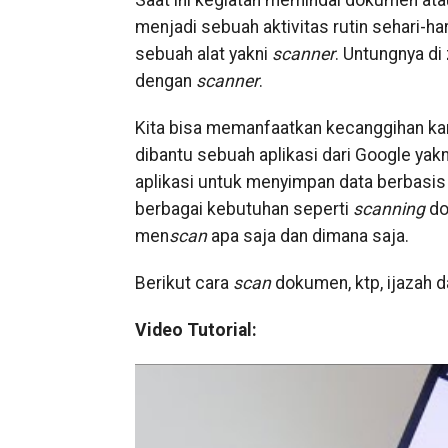
Saat ini kegiatan memindai dokumen ata
menjadi sebuah aktivitas rutin sehari-ha
sebuah alat yakni
scanner
. Untungnya di
dengan
scanner
.
Kita bisa memanfaatkan kecanggihan k
dibantu sebuah aplikasi dari Google yak
aplikasi untuk menyimpan data berbasi
berbagai kebutuhan seperti
scanning
dok
men
scan
apa saja dan dimana saja.
Berikut cara
scan
dokumen, ktp, ijazah d
Video Tutorial: