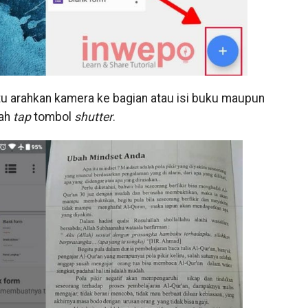
itu arahkan kamera ke bagian atau isi buku maupun
dah
tap
tombol
shutter
.