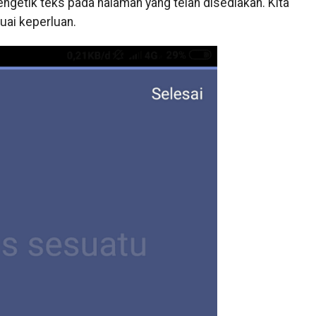
engetik teks pada halaman yang telah disediakan. Kita
uai keperluan.