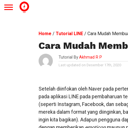
Home
/
Tutorial LINE
/
Cara Mudah Membuat
Cara Mudah Membu
Tutorial By
Akhmad R P
Last updated on Desember 17th, 2020
Setelah diinfokan oleh Naver pada perte
pada aplikasi LINE pada pembaharuan terk
(seperti Instagram, Facebook, dan sebag
mereka dalam format yang diinginkan, ba
ingin kita bagikan). Adapun pengguna da
dengan memberikan
emoticon
maupun m