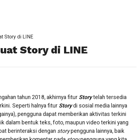
 Story di LINE
at Story di LINE
ngahan tahun 2018, akhirnya fitur
Story
telah tersedia
ini. Seperti halnya fitur
Story
di sosial media lainnya
ainya), pengguna dapat memberikan aktivitas terkini
ik dalam bentuk teks, foto, maupun video terkini yang
pat berinteraksi dengan
story
pengguna lainnya, baik
emberikan komentar pada
story
pengguna yang kita