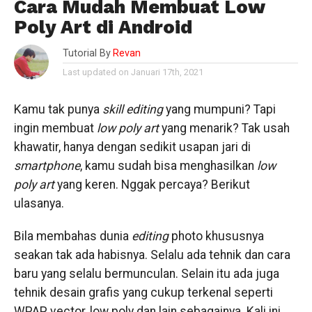
Cara Mudah Membuat Low
Poly Art di Android
Tutorial By
Revan
Last updated on Januari 17th, 2021
Kamu tak punya
skill
editing
yang mumpuni? Tapi
ingin membuat
low poly art
yang menarik? Tak usah
khawatir, hanya dengan sedikit usapan jari di
smartphone
, kamu sudah bisa menghasilkan
low
poly art
yang keren. Nggak percaya? Berikut
ulasanya.
Bila membahas dunia
editing
photo khususnya
seakan tak ada habisnya. Selalu ada tehnik dan cara
baru yang selalu bermunculan. Selain itu ada juga
tehnik desain grafis yang cukup terkenal seperti
WPAP, vector, low poly dan lain sebagainya. Kali ini