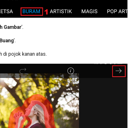
h Gambar
’.
Buang
’.
h di pojok kanan atas.