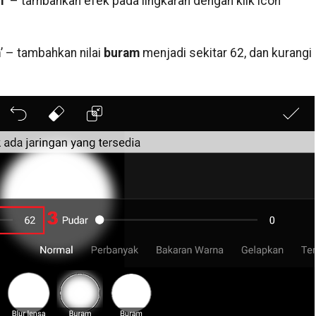
f
’ – tambahkan efek pada lingkaran dengan klik icon
m
’ – tambahkan nilai
buram
menjadi sekitar 62, dan kurangi