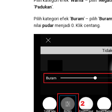
Pilih kategori efek ‘
Warna
’ – pilih ‘
Negati
‘
Padukan
’.
Pilih kategori efek ‘
Buram
’ – pilih ‘
Bura
nilai
pudar
menjadi 0. Klik centang.