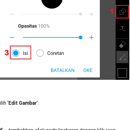
lih ‘
Edit Gambar
’.