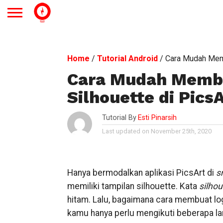
Home
/
Tutorial Android
/
Cara Mudah Memb
Cara Mudah Membu
Silhouette di Pics
Tutorial By
Esti Pinarsih
Last updated on November 25th, 2020
Hanya bermodalkan aplikasi PicsArt di
s
memiliki tampilan silhouette. Kata
silhou
hitam. Lalu, bagaimana cara membuat l
kamu hanya perlu mengikuti beberapa la