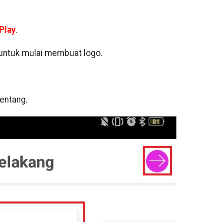
Play
.
 untuk mulai membuat logo.
centang.