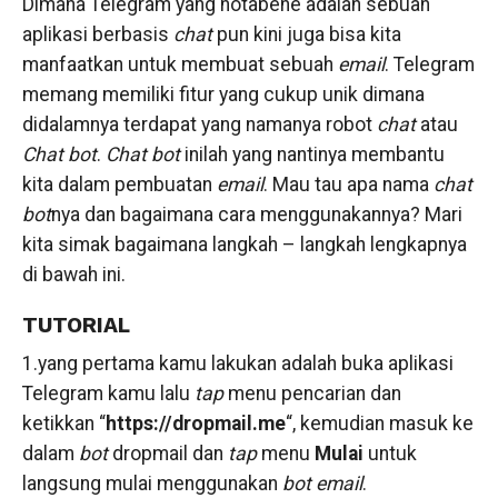
Dimana Telegram yang notabene adalah sebuah
aplikasi berbasis
chat
pun kini juga bisa kita
manfaatkan untuk membuat sebuah
email
. Telegram
memang memiliki fitur yang cukup unik dimana
didalamnya terdapat yang namanya robot
chat
atau
Chat bot
.
Chat bot
inilah yang nantinya membantu
kita dalam pembuatan
email
. Mau tau apa nama
chat
bot
nya dan bagaimana cara menggunakannya? Mari
kita simak bagaimana langkah – langkah lengkapnya
di bawah ini.
TUTORIAL
1.yang pertama kamu lakukan adalah buka aplikasi
Telegram kamu lalu
tap
menu pencarian dan
ketikkan “
https://dropmail.me
“, kemudian masuk ke
dalam
bot
dropmail dan
tap
menu
Mulai
untuk
langsung mulai menggunakan
bot email
.