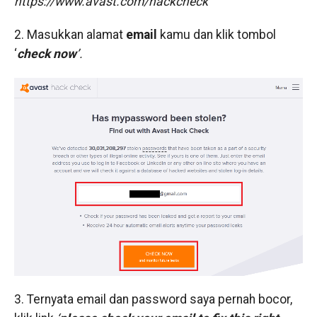
https://www.avast.com/hackcheck
2. Masukkan alamat
email
kamu dan klik tombol
‘
check now
’.
3. Ternyata email dan password saya pernah bocor,