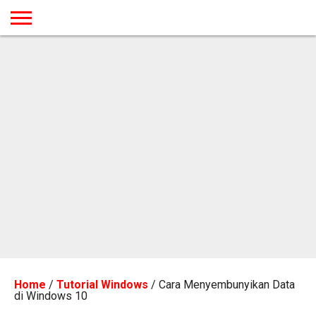
BERANDA
TUTORIAL
TUTORIAL
TUTORIAL
TUTORIAL
TUTORIAL
TUTORIAL
TUTORIAL
TUTORIAL
TUTORIAL
TUTORIAL
TUTORIAL
TUTORIAL
TUTORIAL
TUTORIAL
TUTORIAL
GAMES
DESAIN
ANDROID
IOS
YOUTUBE
INTERNET
WINDOWS
LINUX
MACINTOSH
MESSENGER
BLOGSPOT
WORDPRESS
PEMROGRAMAN
SEO
WEB
SERVER
Home
/
Tutorial Windows
/
Cara Menyembunyikan Data
di Windows 10