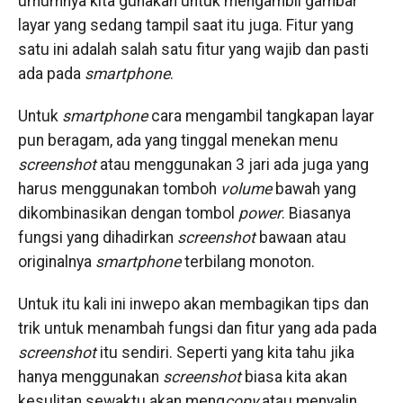
umumnya kita gunakan untuk mengambil gambar
layar yang sedang tampil saat itu juga. Fitur yang
satu ini adalah salah satu fitur yang wajib dan pasti
ada pada
smartphone
.
Untuk
smartphone
cara mengambil tangkapan layar
pun beragam, ada yang tinggal menekan menu
screenshot
atau menggunakan 3 jari ada juga yang
harus menggunakan tomboh
volume
bawah yang
dikombinasikan dengan tombol
power
. Biasanya
fungsi yang dihadirkan
screenshot
bawaan atau
originalnya
smartphone
terbilang monoton.
Untuk itu kali ini inwepo akan membagikan tips dan
trik untuk menambah fungsi dan fitur yang ada pada
screenshot
itu sendiri. Seperti yang kita tahu jika
hanya menggunakan
screenshot
biasa kita akan
kesulitan sewaktu akan meng
copy
atau menyalin