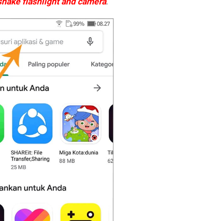
shake flashlight and camera
.