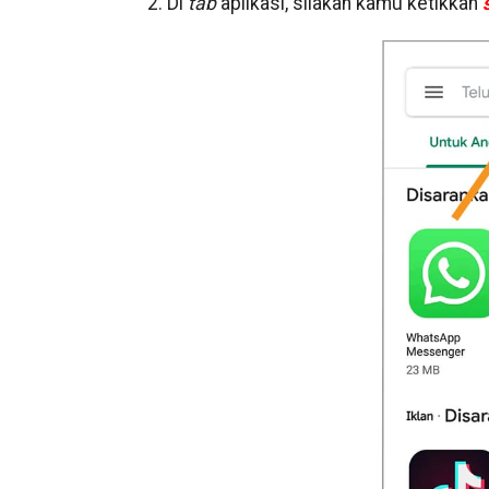
2. Di
tab
aplikasi, silakan kamu ketikkan