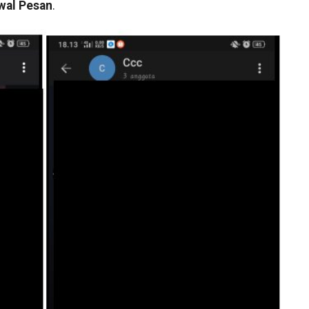
wal Pesan
.