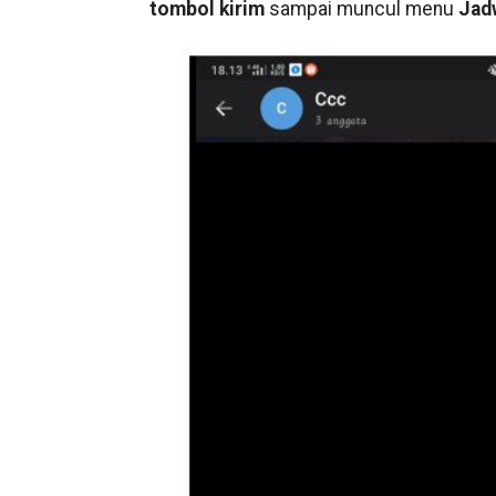
tombol kirim
sampai muncul menu
Jad