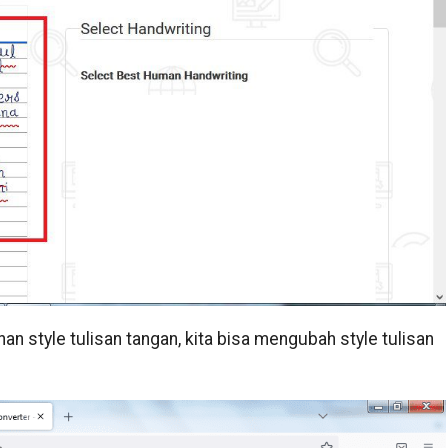
an style tulisan tangan, kita bisa mengubah style tulisan