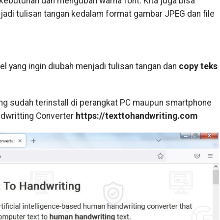
kebutuhan dan mengubah warna font. Kita juga bisa
di tulisan tangan kedalam format gambar JPEG dan file
kel yang ingin diubah menjadi tulisan tangan dan
copy teks
ang sudah terinstall di perangkat PC maupun smartphone
ndwritting Converter
https://texttohandwriting.com