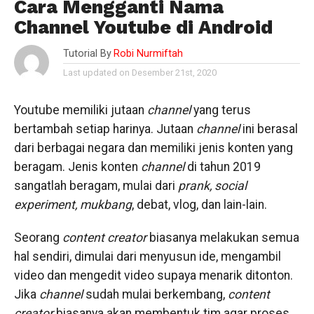
Cara Mengganti Nama
Channel Youtube di Android
Tutorial By
Robi Nurmiftah
Last updated on Desember 21st, 2020
Youtube memiliki jutaan
channel
yang terus
bertambah setiap harinya. Jutaan
channel
ini berasal
dari berbagai negara dan memiliki jenis konten yang
beragam. Jenis konten
channel
di tahun 2019
sangatlah beragam, mulai dari
prank, social
experiment, mukbang
, debat, vlog, dan lain-lain.
Seorang
content creator
biasanya melakukan semua
hal sendiri, dimulai dari menyusun ide, mengambil
video dan mengedit video supaya menarik ditonton.
Jika
channel
sudah mulai berkembang,
content
creator
biasanya akan membentuk tim agar proses