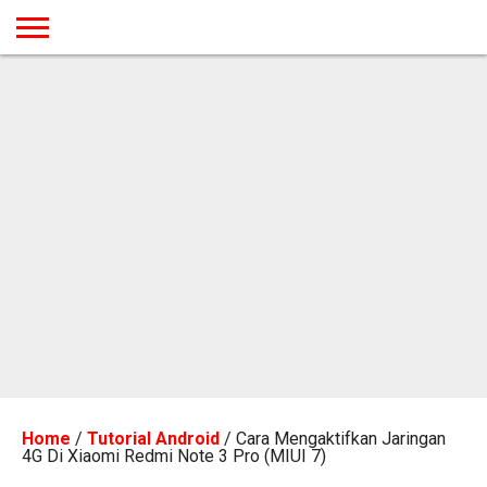
BERANDA
TUTORIAL
TUTORIAL
TUTORIAL
TUTORIAL
TUTORIAL
TUTORIAL
TUTORIAL
TUTORIAL
TUTORIAL
TUTORIAL
TUTORIAL
TUTORIAL
TUTORIAL
TUTORIAL
TUTORIAL
GAMES
DESAIN
ANDROID
IOS
YOUTUBE
INTERNET
WINDOWS
LINUX
MACINTOSH
MESSENGER
BLOGSPOT
WORDPRESS
PEMROGRAMAN
SEO
WEB
SERVER
Home
/
Tutorial Android
/
Cara Mengaktifkan Jaringan
4G Di Xiaomi Redmi Note 3 Pro (MIUI 7)