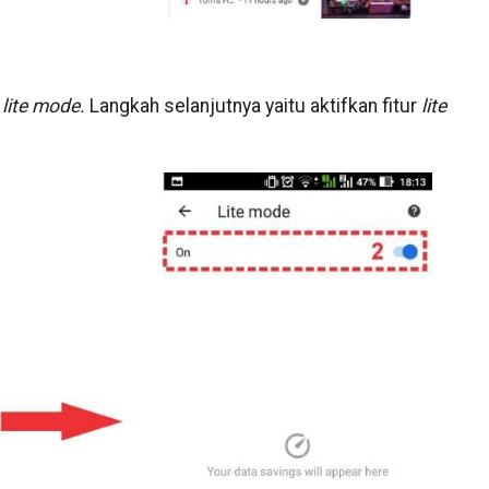
n
lite mode.
Langkah selanjutnya yaitu aktifkan fitur
lite