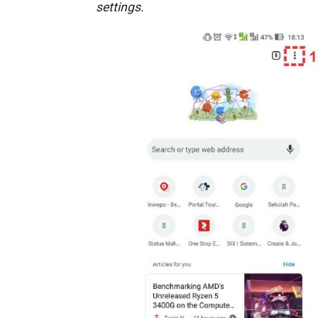
settings.