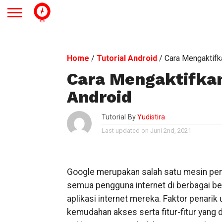
Home
/
Tutorial Android
/
Cara Mengaktifk
Cara Mengaktifkan
Android
Tutorial By
Yudistira
Last updated on Juni 2nd, 2021
Google merupakan salah satu mesin pe
semua pengguna internet di berbagai b
aplikasi internet mereka. Faktor penari
kemudahan akses serta fitur-fitur yang 