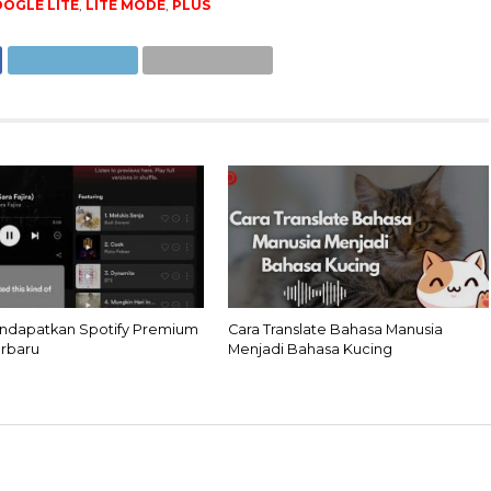
OGLE LITE
,
LITE MODE
,
PLUS
ndapatkan Spotify Premium
Cara Translate Bahasa Manusia
erbaru
Menjadi Bahasa Kucing