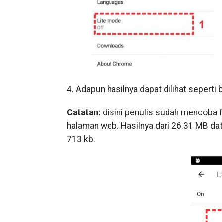
4. Adapun hasilnya dapat dilihat seperti b
Catatan:
disini penulis sudah mencoba 
halaman web. Hasilnya dari 26.31 MB da
713 kb.