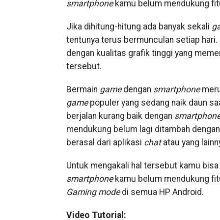
smartphone
kamu belum mendukung fitur 
Jika dihitung-hitung ada banyak sekali
g
tentunya terus bermunculan setiap hari. 
dengan kualitas grafik tinggi yang meme
tersebut.
Bermain
game
dengan
smartphone
merup
game
populer yang sedang naik daun sa
berjalan kurang baik dengan
smartphon
mendukung belum lagi ditambah dengan 
berasal dari aplikasi
chat
atau yang lainn
Untuk mengakali hal tersebut kamu bis
smartphone
kamu belum mendukung fitur
Gaming mode
di semua HP Android.
Video Tutorial: