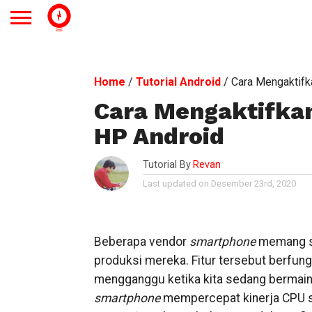
Home
/
Tutorial Android
/
Cara Mengaktif
Cara Mengaktifka
HP Android
Tutorial By
Revan
Last updated on Desember 23rd, 2020
Beberapa vendor
smartphone
memang s
produksi mereka. Fitur tersebut berfungs
mengganggu ketika kita sedang bermai
smartphone
mempercepat kinerja CPU s