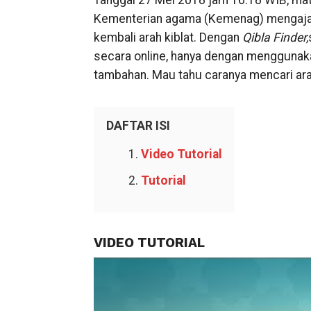
Tanggal 27 Mei 2018 jam 16.18 WIB, mata
Kementerian agama (Kemenag) mengajak
kembali arah kiblat. Dengan
Qibla Finder,
secara online, hanya dengan menggunaka
tambahan. Mau tahu caranya mencari arah
DAFTAR ISI
Video Tutorial
Tutorial
VIDEO TUTORIAL