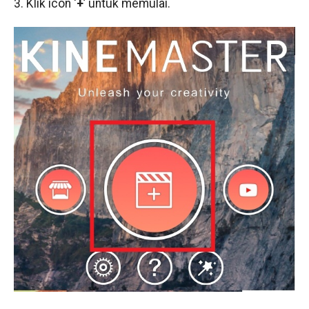
3. Klik icon ‘
+
’ untuk memulai.