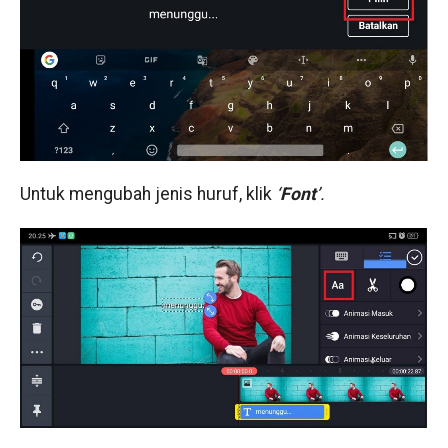
Untuk mengubah jenis huruf, klik
‘
Font
’.