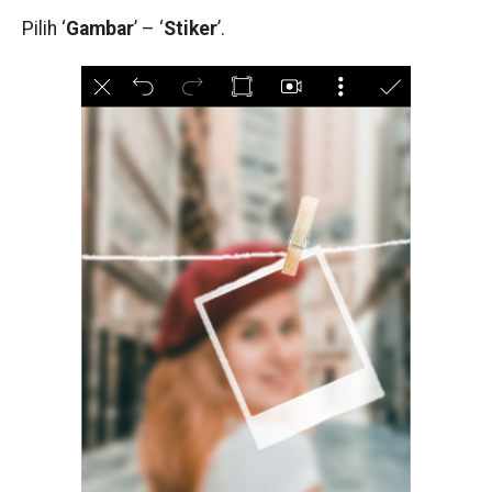
Pilih ‘
Gambar
’ – ‘
Stiker
’.