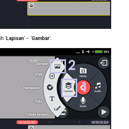
h ‘
Lapisan
’ – ‘
Gambar
’.