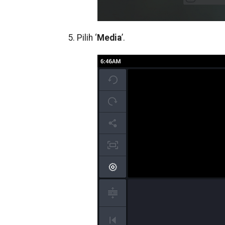
5. Pilih ‘
Media
’.