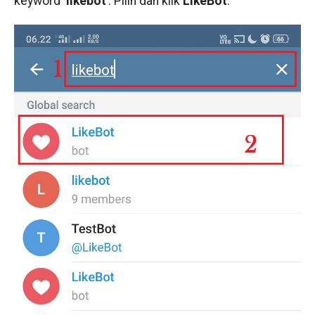
keyword ‘
likebot
’. Pilih dan klik
LikeBot
.