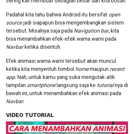
sering kali membuat sebagian besar dari kita bosan.
Padahal kita tahu bahwa Android itu bersifat
open
source
jadi siapapun bisa mengembangkan sistem
tersebut. Misalnya saja pada
Navigation
bar
, kita
bisa menambahkan efek-efek warna warni pada
Navbar
ketika disentuh.
Efek animasi warna warni tersebut akan muncul
ketika kita menyentuh tombol
home
maupun
recent
app
. Nah, untuk kamu yang suka mengutak-atik
tampilan
smartphone
langsung saja ke
tutorial
nya di
bawah ini, untuk menambahkan efek animasi pada
Navbar.
VIDEO TUTORIAL