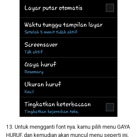
13. Untuk mengganti font nya. kamu pilih menu GAYA
HURUF, dan kemudian akan muncul menu seperti ini,