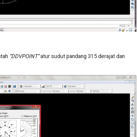
ntah
“DDVPOINT”
atur sudut pandang 315 derajat dan