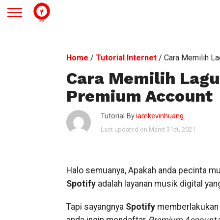
Home
/
Tutorial Internet
/
Cara Memilih La
Cara Memilih Lagu
Premium Account
Tutorial By
iamkevinhuang
Last updated on Maret 31st, 2021
Halo semuanya, Apakah anda pecinta mus
Spotify
adalah layanan musik digital ya
Tapi sayangnya
Spotify
memberlakukan 