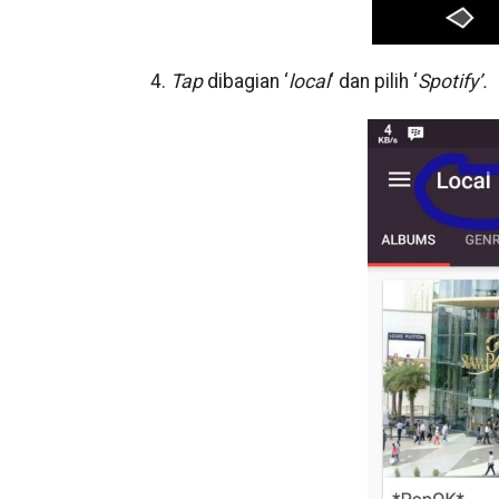
4.
Tap
dibagian ‘
local
‘ dan pilih ‘
Spotify’.