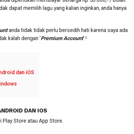
nda diperlukan membayar seharga Rp 50.000,- / bulan.
dak dapat memilih lagu yang kalian inginkan, anda hanya
unt
anda tidak tidak perlu bersedih hati karena saya ada
ak kalah dengan ‘
Premium Account
‘ !
ndroid dan iOS
Windows
ANDROID DAN IOS
i Play Store atau App Store.