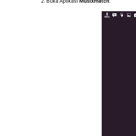
2. Buka Aplikasi
Musixmatch
.