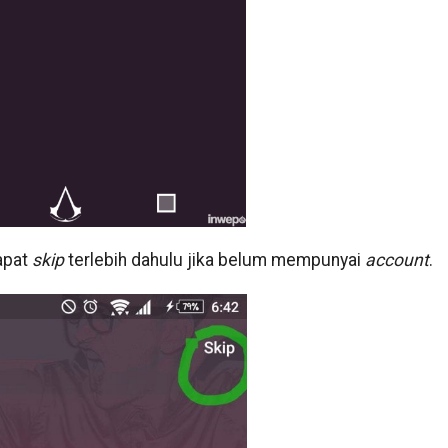
apat
skip
terlebih dahulu jika belum mempunyai
account
.