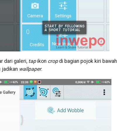
 dari galeri,
tap
ikon
crop
di bagian pojok kiri bawah
 jadikan
wallpaper
.