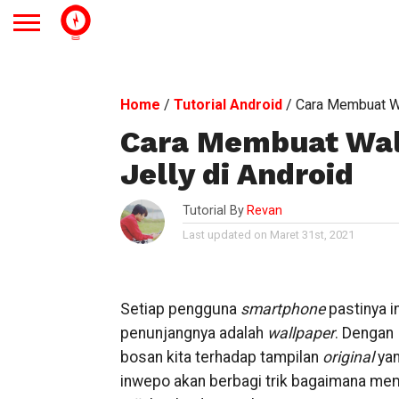
Home
/
Tutorial Android
/
Cara Membuat Wa
Cara Membuat Wal
Jelly di Android
Tutorial By
Revan
Last updated on Maret 31st, 2021
Setiap pengguna
smartphone
pastinya i
penunjangnya adalah
wallpaper
. Dengan
bosan kita terhadap tampilan
original
yan
inwepo akan berbagi trik bagaimana me