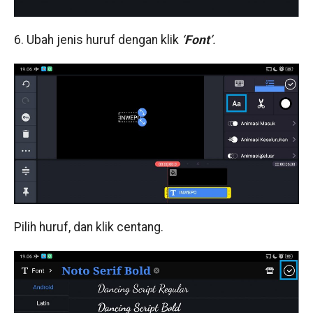
6. Ubah jenis huruf dengan klik
‘
Font
’.
Pilih huruf, dan klik centang.