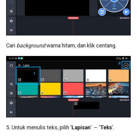
Cari
background
warna hitam, dan klik centang.
5. Untuk menulis teks, pilih ‘
Lapisan
’ – ‘
Teks
’.