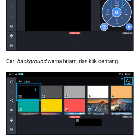
Cari
background
warna hitam, dan klik centang.