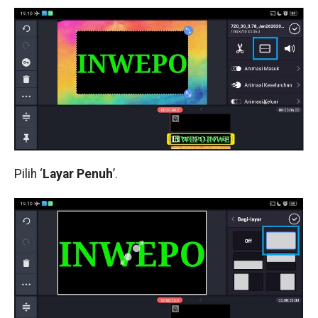
Pilih ‘
Layar Penuh
’.