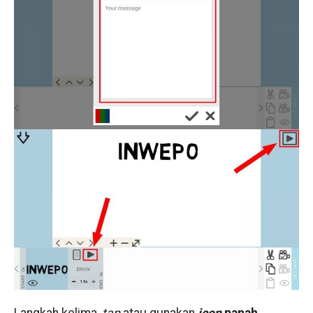
Langkah kelima,
tap
atau gunakan
icon
panah