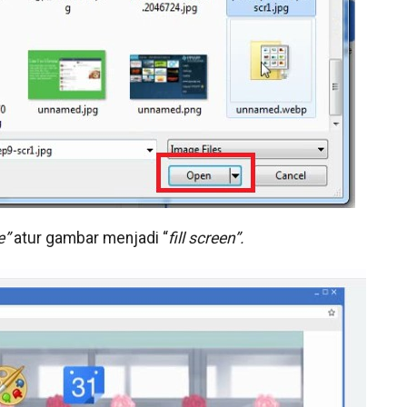
e”
atur gambar menjadi “
fill screen”.