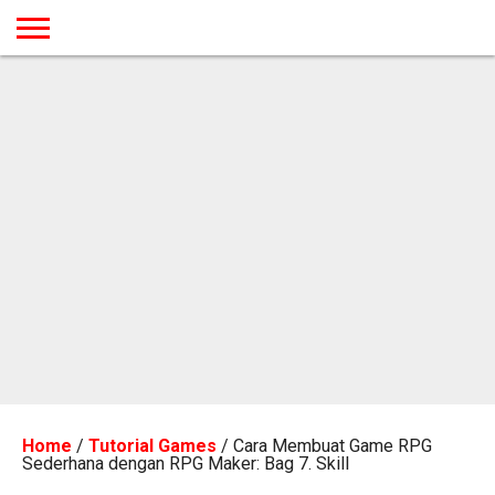
BERANDA
TUTORIAL
TUTORIAL
TUTORIAL
TUTORIAL
TUTORIAL
TUTORIAL
TUTORIAL
TUTORIAL
TUTORIAL
TUTORIAL
TUTORIAL
TUTORIAL
TUTORIAL
TUTORIAL
TUTORIAL
GAMES
DESAIN
ANDROID
IOS
YOUTUBE
INTERNET
WINDOWS
LINUX
MACINTOSH
MESSENGER
BLOGSPOT
WORDPRESS
PEMROGRAMAN
SEO
WEB
SERVER
Home
/
Tutorial Games
/
Cara Membuat Game RPG
Sederhana dengan RPG Maker: Bag 7. Skill