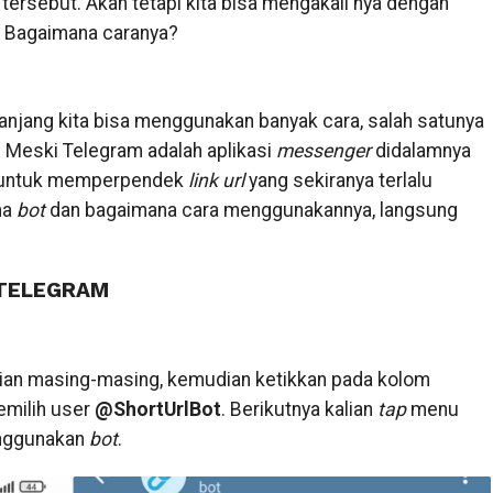
tersebut. Akan tetapi kita bisa mengakali nya dengan
m. Bagaimana caranya?
panjang kita bisa menggunakan banyak cara, salah satunya
 Meski Telegram adalah aplikasi
messenger
didalamnya
 untuk memperpendek
link url
yang sekiranya terlalu
ma
bot
dan bagaimana cara menggunakannya, langsung
 TELEGRAM
kalian masing-masing, kemudian ketikkan pada kolom
emilih user
@ShortUrlBot
. Berikutnya kalian
tap
menu
enggunakan
bot
.