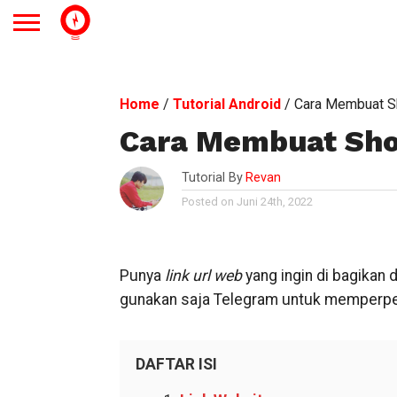
Home
/
Tutorial Android
/
Cara Membuat Sh
Cara Membuat Sho
Tutorial By
Revan
Posted on Juni 24th, 2022
Punya
link url web
yang ingin di bagikan
gunakan saja Telegram untuk memper
DAFTAR ISI