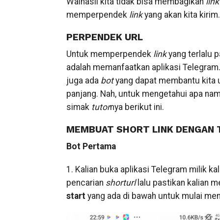
Walhasil kita tidak bisa membagikan
link
memperpendek
link
yang akan kita kiri
PERPENDEK URL
Untuk memperpendek
link
yang terlalu 
adalah memanfaatkan aplikasi Telegram.
juga ada
bot
yang dapat membantu kita
panjang. Nah, untuk mengetahui apa na
simak
tutor
nya berikut ini.
MEMBUAT SHORT LINK DENGAN
Bot Pertama
1. Kalian buka aplikasi Telegram milik 
pencarian
shorturl
lalu pastikan kalian m
start
yang ada di bawah untuk mulai m