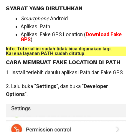
SYARAT YANG DIBUTUHKAN
Smartphone
Android
Aplikasi Path
Aplikasi Fake GPS Location (
Download Fake
GPS
)
Info: Tutorial ini sudah tidak bisa digunakan lagi.
Karena layanan PATH sudah ditutup
.
CARA MEMBUAT FAKE LOCATION DI PATH
1. Install terlebih dahulu aplikasi Path dan Fake GPS.
2. Lalu buka “
Settings
“, dan buka “
Developer
Options
“.