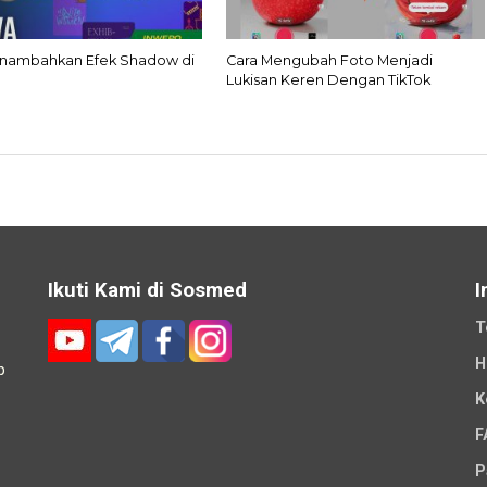
nambahkan Efek Shadow di
Cara Mengubah Foto Menjadi
r
Lukisan Keren Dengan TikTok
Ikuti Kami di Sosmed
I
T
H
p
K
-
F
P