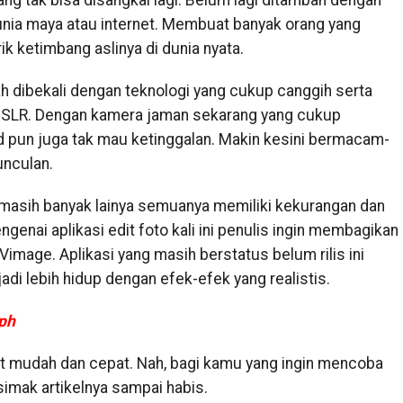
g tak bisa disangkal lagi. Belum lagi ditambah dengan
unia maya atau internet. Membuat banyak orang yang
ik ketimbang aslinya di dunia nyata.
ah dibekali dengan teknologi yang cukup canggih serta
DSLR. Dengan kamera jaman sekarang yang cukup
d pun juga tak mau ketinggalan. Makin kesini bermacam-
unculan.
masih banyak lainya semuanya memiliki kekurangan dan
genai aplikasi edit foto kali ini penulis ingin membagikan
mage. Aplikasi yang masih berstatus belum rilis ini
 lebih hidup dengan efek-efek yang realistis.
ph
t mudah dan cepat. Nah, bagi kamu yang ingin mencoba
simak artikelnya sampai habis.