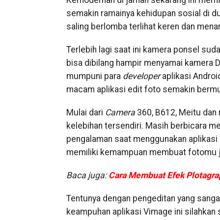
Kemodernan di jaman sekarang ini meman
semakin ramainya kehidupan sosial di d
saling berlomba terlihat keren dan menar
Terlebih lagi saat ini kamera ponsel sud
bisa dibilang hampir menyamai kamera 
mumpuni para
developer
aplikasi Androi
macam aplikasi edit foto semakin berm
Mulai dari
Camera
360, B612, Meitu dan 
kelebihan tersendiri. Masih berbicara men
pengalaman saat menggunakan aplikasi Vi
memiliki kemampuan membuat fotomu jadi
Baca juga:
Cara Membuat Efek Plotagra
Tentunya dengan pengeditan yang sanga
keampuhan aplikasi Vimage ini silahkan 