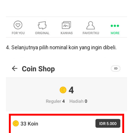
4. Selanjutnya pilih nominal koin yang ingin dibeli.