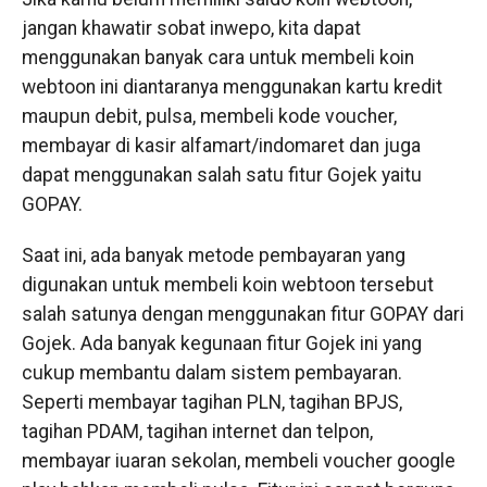
jangan khawatir sobat inwepo, kita dapat
menggunakan banyak cara untuk membeli koin
webtoon ini diantaranya menggunakan kartu kredit
maupun debit, pulsa, membeli kode voucher,
membayar di kasir alfamart/indomaret dan juga
dapat menggunakan salah satu fitur Gojek yaitu
GOPAY.
Saat ini, ada banyak metode pembayaran yang
digunakan untuk membeli koin webtoon tersebut
salah satunya dengan menggunakan fitur GOPAY dari
Gojek. Ada banyak kegunaan fitur Gojek ini yang
cukup membantu dalam sistem pembayaran.
Seperti membayar tagihan PLN, tagihan BPJS,
tagihan PDAM, tagihan internet dan telpon,
membayar iuaran sekolan, membeli voucher google