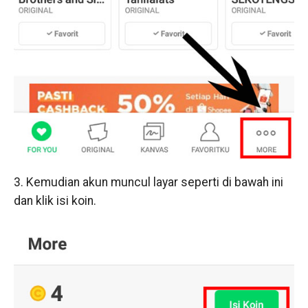
3. Kemudian akun muncul layar seperti di bawah ini
dan klik isi koin.