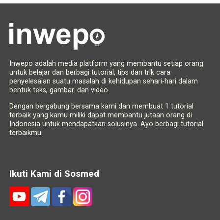
Inwepo adalah media platform yang membantu setiap orang
untuk belajar dan berbagi tutorial, tips dan trik cara
penyelesaian suatu masalah di kehidupan sehari-hari dalam
bentuk teks, gambar. dan video.
Dengan bergabung bersama kami dan membuat 1 tutorial
terbaik yang kamu miliki dapat membantu jutaan orang di
Indonesia untuk mendapatkan solusinya. Ayo berbagi tutorial
terbaikmu.
Ikuti Kami di Sosmed