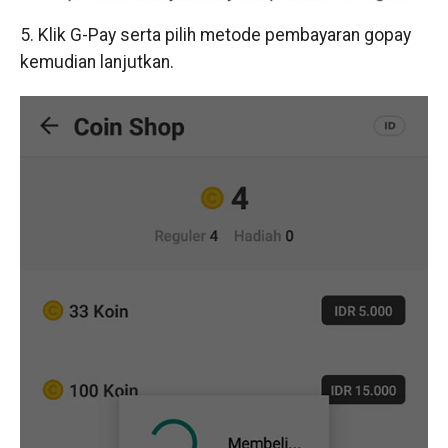
5. Klik G-Pay serta pilih metode pembayaran gopay
kemudian lanjutkan.